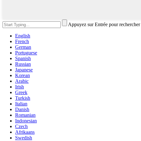
Appuyez sur Entrée pour rechercher
English
French
German
Portuguese
Spanish
Russian
Japanese
Korean
Arabic
Irish
Greek
Turkish
Italian
Danish
Romanian
Indonesian
Czech
Afrikaans
Swedish