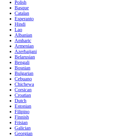
Polish
Basque
Catalan
Esperanto
Hindi
Lao
Albanian
Amharic
Armenian
Azerbaijani
Belarusian
Bengali
Bosnian
Bulgarian
Cebuano
Chichewa
Corsican
Croatian
Dutch
Estonian
Filipino
Finnish
Frisian
Galician
Georgian