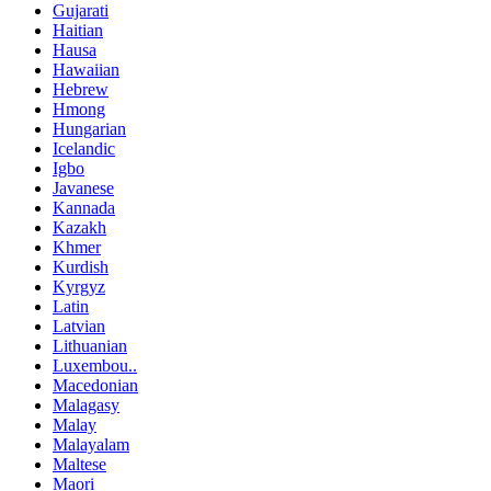
Gujarati
Haitian
Hausa
Hawaiian
Hebrew
Hmong
Hungarian
Icelandic
Igbo
Javanese
Kannada
Kazakh
Khmer
Kurdish
Kyrgyz
Latin
Latvian
Lithuanian
Luxembou..
Macedonian
Malagasy
Malay
Malayalam
Maltese
Maori