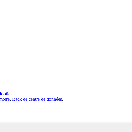
obile
rmoire
,
Rack de centre de données
,