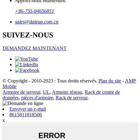
Appelez-nous maintenant:
+86-755-84656851
sales@dateup.com.cn
SUIVEZ-NOUS
DEMANDEZ MAINTENANT
© Copyright - 2010-2023 : Tous droits réservés.
Plan du site
-
AMP
Mobile
Armoire de serveur
,
UL
,
Armoire réseau
,
Rack de centre de
données
,
pièces d'armoire
,
Rack de serveur
,
Envoyer un e-mail
8615811818506
x