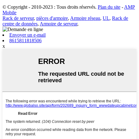
© Copyright - 2010-2023 : Tous droits réservés.
Plan du site
-
AMP
Mobile
Rack de serveur
,
pièces d'armoire
,
Armoire réseau
,
UL
,
Rack de
centre de données
,
Armoire de serveur
,
Envoyer un e-mail
8615811818506
x