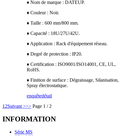
♦ Nom de marque : DATEUP.
♦ Couleur : Noir.
♦ Taille : 600 mm/800 mm.
♦ Capacité : 18U/27U/42U.
♦ Application : Rack d'équipement réseau.
♦ Degré de protection : IP20.
♦ Certification : ISO9001/ISO14001, CE, UL,
RoHS.
♦ Finition de surface : Dégraissage, Silanisation,
Spray électrostatique.
enquête
détail
1
2
Suivant >
>>
Page 1 / 2
INFORMATION
Série MS