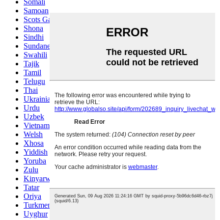
Somali
Samoan
Scots Gaelic
Shona
Sindhi
Sundanese
Swahili
Tajik
Tamil
Telugu
Thai
Ukrainian
Urdu
Uzbek
Vietnamese
Welsh
Xhosa
Yiddish
Yoruba
Zulu
Kinyarwanda
Tatar
Oriya
Turkmen
Uyghur